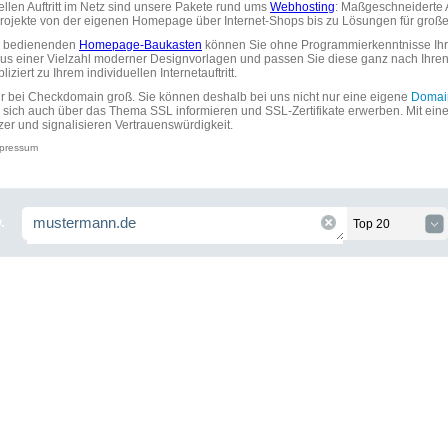
uellen Auftritt im Netz sind unsere Pakete rund ums
Webhosting
: Maßgeschneiderte A
tprojekte von der eigenen Homepage über Internet-Shops bis zu Lösungen für gr
zu bedienenden
Homepage-Baukasten
können Sie ohne Programmierkenntnisse Ihre
aus einer Vielzahl moderner Designvorlagen und passen Sie diese ganz nach Ihre
ziert zu Ihrem individuellen Internetauftritt.
ir bei Checkdomain groß. Sie können deshalb bei uns nicht nur eine eigene
Domai
 sich auch über das Thema SSL informieren und SSL-Zertifikate erwerben. Mit ein
zer und signalisieren Vertrauenswürdigkeit.
pressum
.
Top 20